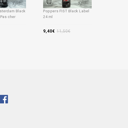
sterdam Black
Poppers FIST Black Label
Poppers 
 Pas cher
24 ml
24ml
9,40
€
11,50
€
11,90
€