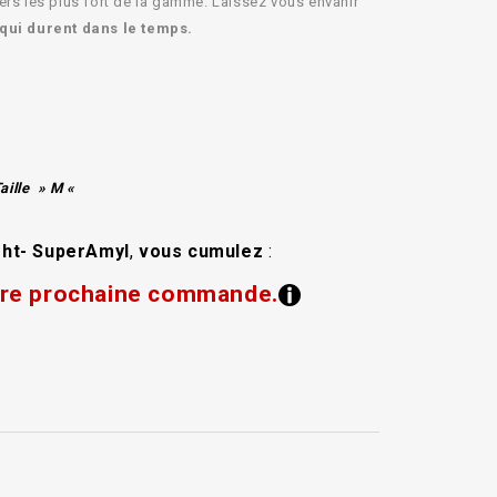
ers les plus fort de la gamme. Laissez vous envahir
 qui durent dans le temps.
aille » M «
ight- SuperAmyl
,
vous cumulez
:
otre prochaine commande.