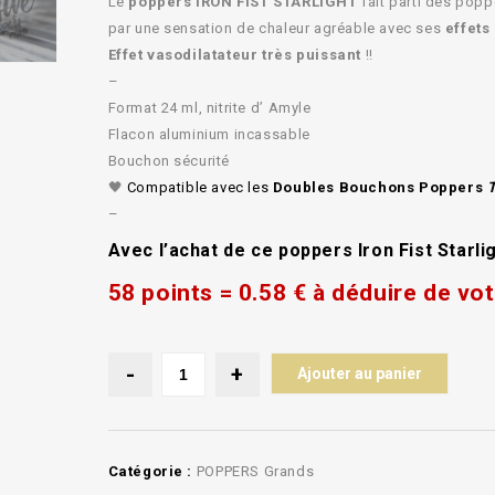
Le
poppers IRON FIST STARLIGHT
fait parti des popp
par une sensation de chaleur agréable avec ses
effets
Effet vasodilatateur très puissant
!!
–
Format 24 ml, nitrite d’ Amyle
Flacon aluminium incassable
Bouchon sécurité
🖤
Compatible avec les
Doubles Bouchons Poppers
T
–
Avec l’achat de ce poppers Iron Fist Starl
58 points = 0.58 € à déduire de v
Ajouter au panier
Catégorie :
POPPERS Grands