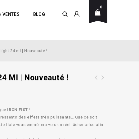
0
S VENTES
BLOG
ight 24 ml | Nouveauté !
24 Ml | Nouveauté !
Pack 6 Poppers IRON FIST + BOUCHON
Lubrifiant SILICONE FUCK & FIST
étanche & refermable !!
500ml
rque
IRON FIST
!
 ressentir des
effets très puissants
… Que ce soit
ette fiole vous emmènera vers un réel lâcher prise afin