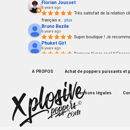
Florian Jousset
6 years ago
Très satisfait de la relation c
français e
... 
plus
Bruno Bazile
6 years ago
Super boutique ! Je recommand
Phuket Girl
6 years ago
Poppers Super cool !! Encore m
bechard francois
7 years ago
Société professionnel.
A PROPOS
Achat de poppers puissants et p
Colis conforme et reçu rapidement.
Je recommande.
Pierre Maheux
Mentions légales
Con
7 years ago
Super réactif, très bon rapport
Envoi rapide, colis discret.
Anthony Le Bars
7 years ago
Envoi rapide et pti cadeau s