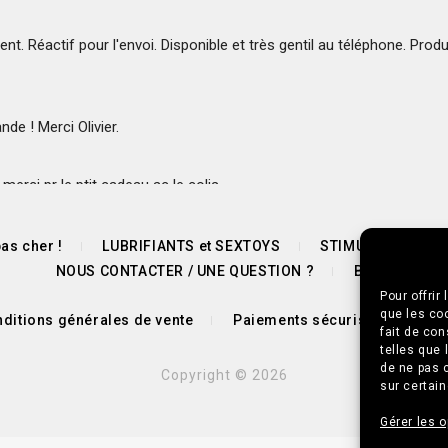
lient. Réactif pour l'envoi. Disponible et très gentil au téléphone. Produi
e ! Merci Olivier.
erci pr le ptit cadeau ac le colis.
as cher !
LUBRIFIANTS et SEXTOYS
STIMULANTS SEX
NOUS CONTACTER / UNE QUESTION ?
BLOG
Pour offrir
que les co
ditions générales de vente
Paiements sécurisés 🔒
P
fait de co
 qualité prix.
telles que 
de ne pas c
Copyright © 2026
sur certain
Gérer les o
ympa 👌