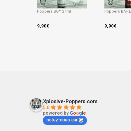
Poppers BOY 24ml
Poppers BARE
9,90
€
9,90
€
Xplosive-Poppers.com
5.0
powered by
G
o
o
g
l
e
notez-nous sur