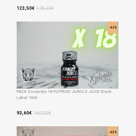
123,50
€
178,20
€
-42%
PACK Grossiste 18 POPPERS JUNGLE JUICE Black
Label 10ml
93,60
€
160,20
€
-45%