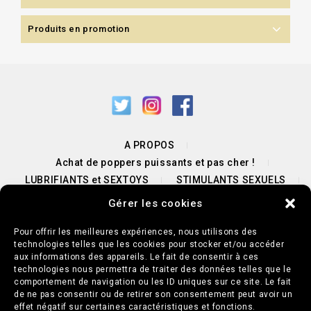
Produits en promotion
A PROPOS
Achat de poppers puissants et pas cher !
LUBRIFIANTS et SEXTOYS
STIMULANTS SEXUELS
PROMOTIONS POPPERS & SEXTOYS
Gérer les cookies
NOUS CONTACTER / UNE QUESTION ?
BLOG
Pour offrir les meilleures expériences, nous utilisons des
technologies telles que les cookies pour stocker et/ou accéder
aux informations des appareils. Le fait de consentir à ces
Mentions légales
Conditions générales de vente
technologies nous permettra de traiter des données telles que le
Paiements sécurisés 🔒
comportement de navigation ou les ID uniques sur ce site. Le fait
de ne pas consentir ou de retirer son consentement peut avoir un
Politique de cookies (UE)
effet négatif sur certaines caractéristiques et fonctions.