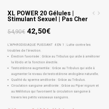
XL POWER 20 Gélules |
Stimulant Sexuel | Pas Cher
Poppers SEXLINE Rouge Amyl 15ml |
Pas cher
42,50
€
54,90
€
L’APHRODISIAQUE PUISSANT 4 EN 1 : Lutte contre les
troubles de l’érection.
Érection favorisée : Grâce au Tribulus qui aide à améliorer
la libido et la fonction érectile.
Testostérone augmentée : Grâce au Tribulus qui aide à
augmenter le niveau de testostérone endogène naturelle.
Qualité du sperme améliorée : Grâce au Tribulus.
Circulation sanguine améliorée : Grâce au Piper nigrum et
au Mélilotus qui favorisent la circulation sanguine à
travers les petits vaisseaux sanguins.