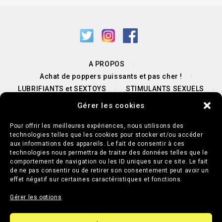
A PROPOS
Achat de poppers puissants et pas cher !
LUBRIFIANTS et SEXTOYS
STIMULANTS SEXUELS
PROMOTIONS POPPERS & SEXTOYS
Gérer les cookies
NOUS CONTACTER / UNE QUESTION ?
BLOG
Pour offrir les meilleures expériences, nous utilisons des
technologies telles que les cookies pour stocker et/ou accéder
aux informations des appareils. Le fait de consentir à ces
Mentions légales
Conditions générales de vente
technologies nous permettra de traiter des données telles que le
Paiements sécurisés 🔒
comportement de navigation ou les ID uniques sur ce site. Le fait
de ne pas consentir ou de retirer son consentement peut avoir un
Politique de cookies (UE)
effet négatif sur certaines caractéristiques et fonctions.
Gérer les options
Copyright © 2026