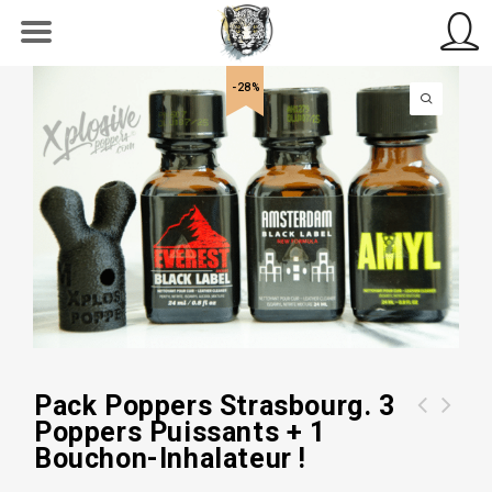
-28%
Pack Poppers Strasbourg. 3
Poppers Puissants + 1
Pack X-MEN ! 5 poppers très
Poppers Everest Hard Fist 24 ml -
Bouchon-Inhalateur !
Puissants - LIVRAISON GRATUITE |
Pas Cher
Grosse Promo !