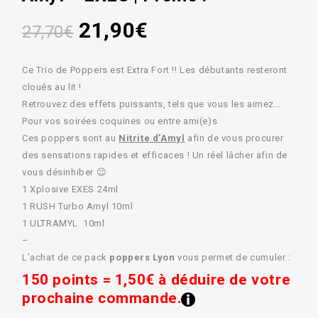
21,90
€
27,70
€
Ce Trio de Poppers est Extra Fort !! Les débutants resteront
cloués au lit !
Retrouvez des effets puissants, tels que vous les aimez…
Pour vos soirées coquines ou entre ami(e)s
Ces poppers sont au
Nitrite d’Amyl
afin de vous procurer
des sensations rapides et efficaces ! Un réel lâcher afin de
vous désinhiber 😉
1 Xplosive EXES 24ml
1 RUSH Turbo Amyl 10ml
1 ULTRAMYL 10ml
–
L’achat de ce pack
poppers Lyon
vous permet de cumuler :
150 points = 1,50€ à déduire de votre
prochaine commande.