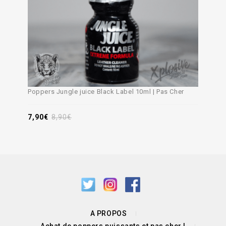
Poppers Jungle juice Black Label 10ml | Pas Cher
7,90
€
8,90
€
A PROPOS
Achat de poppers puissants et pas cher !