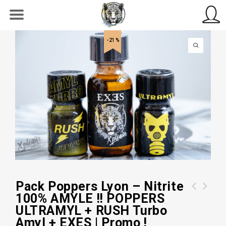
-21%
Pack Poppers Lyon – Nitrite
100% AMYLE !! POPPERS
Tube de lavement anal BLACK MONT 13
Pack FIST & FURIOUS | Lubrifiant
ULTRAMYL + RUSH Turbo
x 2cm
Fist. Mister B + 2 Poppers FIST
Amyl + EXES | Promo !