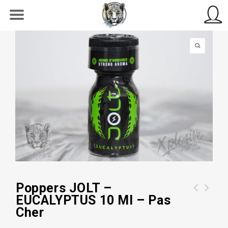
Poppers JOLT –
EUCALYPTUS 10 Ml – Pas
Poppers RUSH - AMYL 10ml | Nouveau
Poppers Jungle Juice Platinum 10ml |
Cher
!!
Original !