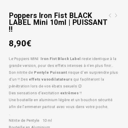
Poppers Iron Fist BLACK
LABEL Mini 10ml | PUISSANT
Poppers Iron Fist ULTRA STRONG Mini
Poppers Iron Fist Mini 10ml |
!!
10ml
PUISSANT !!
8,90
€
Le Poppers MINI
Iron Fist Black Label
reste identique à la
grande version, pour des effets intenses à n’en plus finir…
Son nitrite de
Pentyle Puissant
risque d’en surprendre plus
d’un !! Des
effets vasodilatateurs
qui faciliteront la
pénétration lors de vos ébats sexuels 😉
Des sensations d’excitation
extrêmes
!!
Une bouteille en aluminium légère et un bouchon sécurité
afin de l’emmener partout avec vous dans votre poche.
.
Nitrite de Pentyle 10 ml
Bouteille en Aluminium