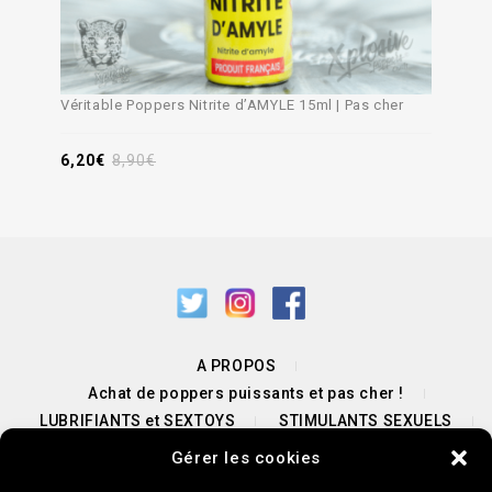
Véritable Poppers Nitrite d’AMYLE 15ml | Pas cher
6,20
€
8,90
€
A PROPOS
Achat de poppers puissants et pas cher !
LUBRIFIANTS et SEXTOYS
STIMULANTS SEXUELS
PROMOTIONS POPPERS & SEXTOYS
Gérer les cookies
NOUS CONTACTER / UNE QUESTION ?
BLOG