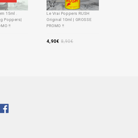
em 15ml .
Le Vrai Poppers RUSH
Poppers A
ng Poppers|
Original 10ml | GROSSE
Cher
MO !!
PROMO !!
8,90
€
4,90
€
8,90
€