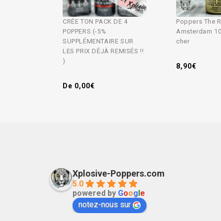
CRÉE TON PACK DE 4
Poppers The R
POPPERS (-5%
Amsterdam 10
SUPPLÉMENTAIRE SUR
cher
LES PRIX DÉJÀ REMISÉS !!
)
8,90
€
De
0,00
€
Xplosive-Poppers.com
5.0
powered by
G
o
o
g
l
e
notez-nous sur