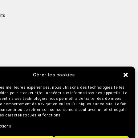
ts 
Gérer les cookies
UELS
PROMOTIONS POPPERS & SEXTOYS
 les meilleures expériences, nous utilisons des technologies telles
okies pour stocker et/ou accéder aux informations des appareils. Le
nsentir à ces technologies nous permettra de traiter des données
olitique de cookies (UE)
le comportement de navigation ou les ID uniques sur ce site. Le fait
onsentir ou de retirer son consentement peut avoir un effet négatif
es caractéristiques et fonctions.
ptions