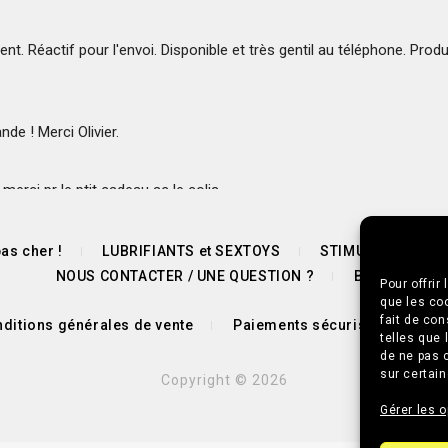
lient. Réactif pour l'envoi. Disponible et très gentil au téléphone. Produi
e ! Merci Olivier.
erci pr le ptit cadeau ac le colis.
as cher !
LUBRIFIANTS et SEXTOYS
STIMULANTS SEX
NOUS CONTACTER / UNE QUESTION ?
BLOG
Pour offrir
que les co
fait de co
ditions générales de vente
Paiements sécurisés 🔒
P
telles que 
 qualité prix.
de ne pas c
sur certain
Copyright © 2026
Gérer les o
ympa 👌