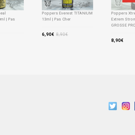
eal
Poppers Everest TITANIUM
Poppers Xtr
ml | Pas
13ml | Pas Cher
Extrem Stro
GROSSE PRO
6,90
€
8,90
€
8,90
€