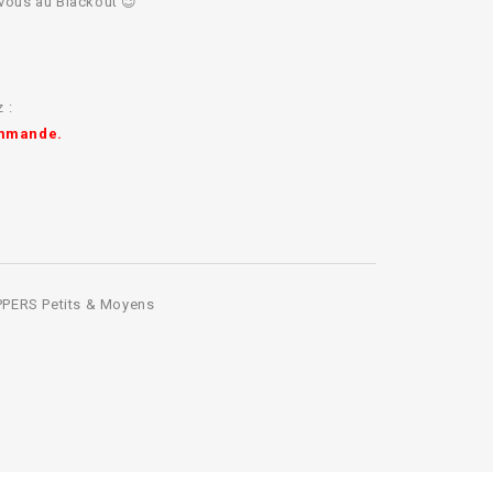
-vous au Blackout 😉
 :
ommande.
PERS Petits & Moyens