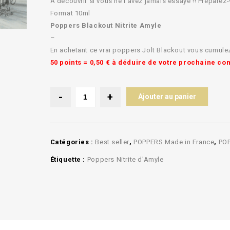
A découvrir si vous ne l’avez jamais essayé !! Préparez
Format 10ml
Poppers Blackout Nitrite Amyle
–
En achetant ce vrai poppers Jolt Blackout vous cumulez
50 points = 0,50 € à déduire de votre prochaine c
Ajouter au panier
Catégories :
Best seller
,
POPPERS Made in France
,
POP
Étiquette :
Poppers Nitrite d'Amyle