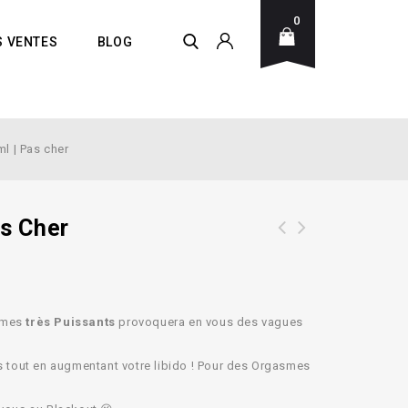
0
S VENTES
BLOG
 | Pas cher
s Cher
Bouchon Poppers, Inhalateur ETANCHE
Poppers The REAL AMSTERDAM 30ml -
et REFERMABLE ! taille -L-
Nitrite HEXYLE | Pas Cher
ômes
très Puissants
provoquera en vous des vagues
tout en augmentant votre libido ! Pour des Orgasmes