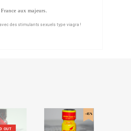
 France aux majeurs.
vec des stimulants sexuels type viagra !
-45%
D OUT