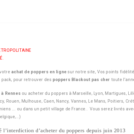
ETROPOLITAINE
É.
 votre
achat de poppers en ligne
sur notre site, Vos points fidéli
 pack, pour retrouver des
poppers Blackout pas cher
toute l’anné
 à Rennes
ou acheter du poppers à Marseille, Lyon, Martigues, Lill
y, Rouen, Mulhouse, Caen, Nancy, Vannes, Le Mans, Poitiers, Crétei
iens .… ou dans un petit village de France.. Vous serez livrés ave
Belgique,…)
é l’interdiction d’acheter du poppers depuis juin 2013