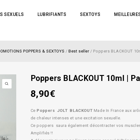
S SEXUELS
LUBRIFIANTS
SEXTOYS
MEILLEURE
ROMOTIONS POPPERS & SEXTOYS
/
Best seller
/
Poppers BLACKOUT 10ml
Poppers BLACKOUT 10ml | Pa
8,90
€
Ce
Poppers JOLT BLACKOUT
Made In France aux ar
de chaleur intenses et une excitation sexuelle.
Ce poppers saura également décontracter vos muscles 
Amplifiés !!