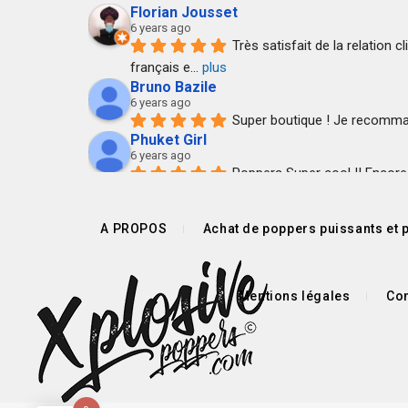
Florian Jousset
6 years ago
Très satisfait de la relation c
français e
... 
plus
Bruno Bazile
6 years ago
Super boutique ! Je recommand
Phuket Girl
6 years ago
Poppers Super cool !! Encore m
bechard francois
7 years ago
Société professionnel.
A PROPOS
Achat de poppers puissants et p
Colis conforme et reçu rapidement.
Je recommande.
Pierre Maheux
Mentions légales
Con
7 years ago
Super réactif, très bon rapport
Envoi rapide, colis discret.
Anthony Le Bars
7 years ago
Envoi rapide et pti cadeau s